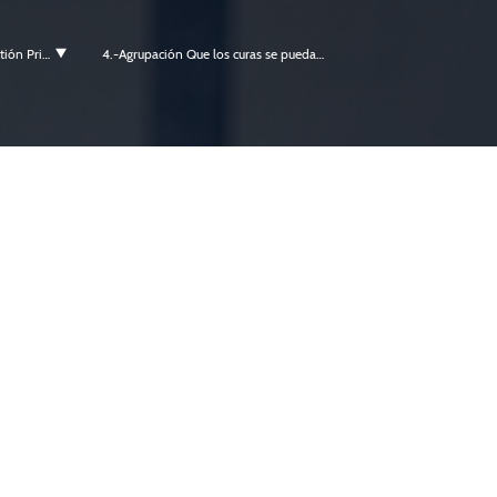
3.-Democracia Directa de Gestión Privatizada
4.-Agrupación Que los curas se puedan casar