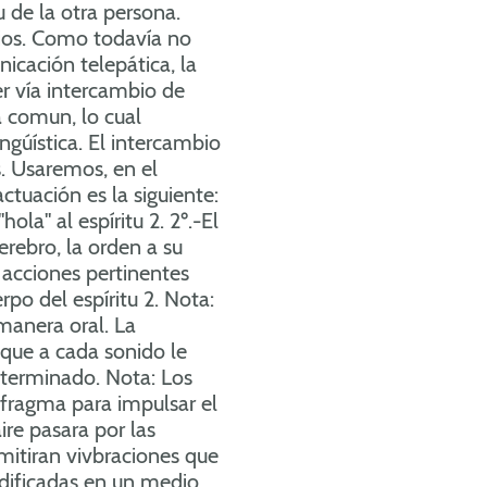
tu de la otra persona.
ios. Como todavía no
icación telepática, la
r vía intercambio de
 comun, lo cual
gúística. El intercambio
os. Usaremos, en el
ctuación es la siguiente:
"hola" al espíritu 2. 2º.-El
cerebro, la orden a su
s acciones pertinentes
rpo del espíritu 2. Nota:
manera oral. La
 que a cada sonido le
terminado. Nota: Los
afragma para impulsar el
ire pasara por las
emitiran vivbraciones que
dificadas en un medio