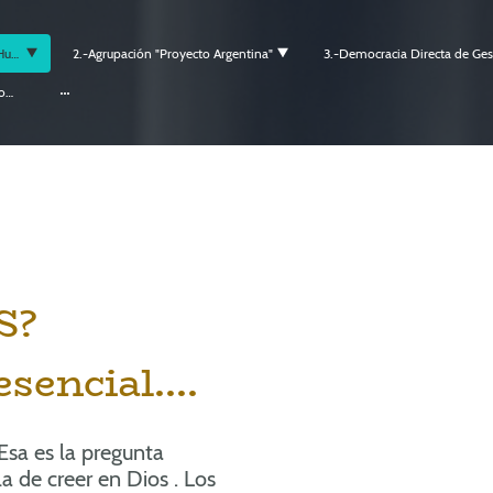
1.-Agrupacion “Teoría Pura del Ser Humano”.
2.-Agrupación "Proyecto Argentina"
6.-Agrupación Volvamos a vivir en los pueblo
S?
sencial....
Esa es la pregunta
a de creer en Dios . Los