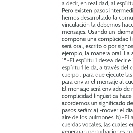
a decir, en realidad, al espíri
Pero existen pasos intermed
hemos desarrollado la comun
vinculación la debemos hace
mensajes. Usando un idioma
compone una complicidad lin
será oral, escrito o por sign
ejemplo, la manera oral. La a
1º.-El espíritu 1 desea decirle 
espíritu 1 le da, a través del 
cuerpo , para que ejecute la
para enviar el mensaje al cue
El mensaje será enviado de 
complicidad lingúistica hace
acordemos un significado de
pasos serán: a).-mover el di
aire de los pulmones. b).-El a
cuerdas vocales, las cuales 
generaran perturbaciones co