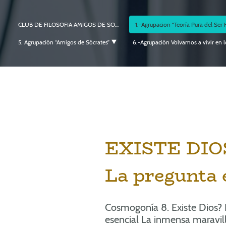
CLUB DE FILOSOFIA AMIGOS DE SOCRATES
5. Agrupación “Amigos de Sócrates”
EXISTE DIO
La pregunta e
Cosmogonía 8. Existe Dios? 
esencial La inmensa maravill