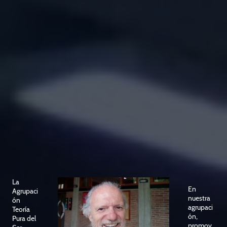
La
En
Agrupaci
nuestra
ón
agrupaci
Teoría
ón,
Pura del
promov