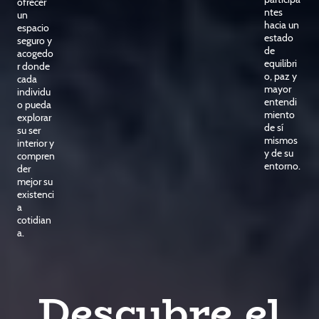
ofrecer
ntes
un
hacia un
espacio
estado
seguro y
de
acogedo
equilibri
r donde
o, paz y
cada
mayor
individu
entendi
o pueda
miento
explorar
de sí
su ser
mismos
interior y
y de su
compren
entorno.
der
mejor su
existenci
a
cotidian
a.
Descubre el