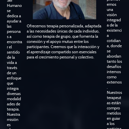
Ser
emos
Humano
una
se
visión
dedica a
integrad
ayudar a
a de la
Ofrecemos terapia personalizada, adaptada
las
existenci
a las necesidades únicas de cada individuo,
persona
a
así como terapia de grupo, que fomenta la
s a
cotidian
conexión y el apoyo mutuo entre los
encontra
a, donde
participantes. Creemos que la interacción y
r el
se
el aprendizaje compartido son esenciales
sentido
abordan
para el crecimiento personal y colectivo.
de la
tanto los
vida a
desafíos
través
internos
de un
como
enfoque
externos
que
.
integra
Nuestros
diversas
terapeut
modalid
as están
ades de
compro
terapia.
metidos
Nuestra
en guiar
misión
a los
es
participa