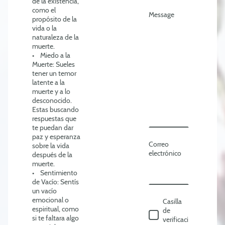
de la existencia,
como el
Message
propósito de la
vida o la
naturaleza de la
muerte.
• Miedo a la
Muerte: Sueles
tener un temor
latente a la
muerte y a lo
desconocido.
Estas buscando
respuestas que
te puedan dar
paz y esperanza
Correo
sobre la vida
electrónico
después de la
muerte.
• Sentimiento
de Vacío: Sentís
un vacío
emocional o
Casilla
espiritual, como
de
si te faltara algo
verificaci