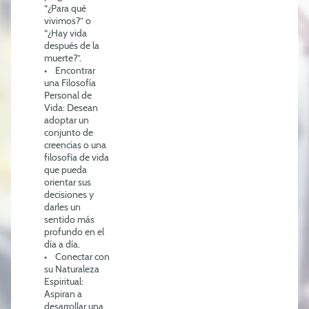
“¿Para qué
vivimos?” o
“¿Hay vida
después de la
muerte?”.
• Encontrar
una Filosofía
Personal de
Vida: Desean
adoptar un
conjunto de
creencias o una
filosofía de vida
que pueda
orientar sus
decisiones y
darles un
sentido más
profundo en el
día a día.
• Conectar con
su Naturaleza
Espiritual:
Aspiran a
desarrollar una