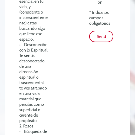
esencial en tu
ón
vida, y
(consciente o
* Indica los
inconscienteme
campos
nte) estas
obligatorios
buscando algo
que llene ese
Send
espacio.
• Desconexión
con lo Espiritual:
Te sentís
desconectado
de una
dimensión
espiritual o
trascendental,
te ves atrapado
en una vida
material que
percibís como
superficial o
carente de
propósito.
2. Retos
• Búsqueda de