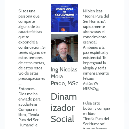
Si sos una
Ni bien leas
persona que
“Teoría Pura del
comparte
Ser Humano”,
alguna de las
rápidamente
características
alcanzaras el
que te
conocimiento
expondré a
esencial.
continuación. Si
Arribarás a la
tenés alguno de
paz espíritual y
estos temores,
existencial. Te
de estas metas,
impregnará la
de estos retos
alegría y serás
Ing Nicolas
y/o de estas
inmensamente
Mora
preocupaciones
feliz¡¡¡¡
Prado, MSc
….
Actúa YA
Entonces…
MISMO¡¡¡¡
Dinam
Dios me ha
enviado para
Pulsá este
ayudarte¡¡¡¡
izador
botón y compra
Compra mi
mi libro
libro, “Teoría
Social
“Teoría Pura del
Pura del Ser
Ser Humano”
Humano” e
Y en su lectura