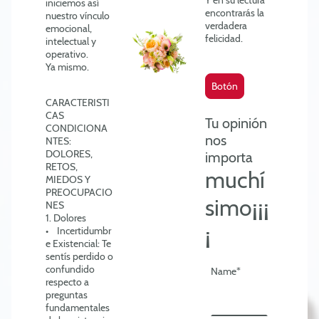
iniciemos así
encontrarás la
nuestro vínculo
verdadera
emocional,
felicidad.
intelectual y
operativo.
Ya mismo.
Botón
CARACTERISTI
CAS
Tu
opinión
CONDICIONA
nos
NTES:
DOLORES,
importa
RETOS,
muchí
MIEDOS Y
PREOCUPACIO
simo
¡¡¡
NES
1. Dolores
¡
• Incertidumbr
e Existencial: Te
sentís perdido o
confundido
Name
*
respecto a
preguntas
fundamentales