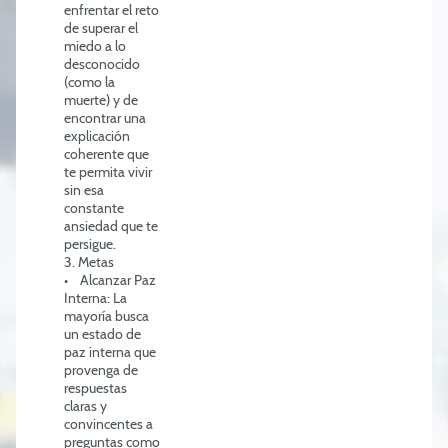
enfrentar el reto
de superar el
miedo a lo
desconocido
(como la
muerte) y de
encontrar una
explicación
coherente que
te permita vivir
sin esa
constante
ansiedad que te
persigue.
3. Metas
• Alcanzar Paz
Interna: La
mayoría busca
un estado de
paz interna que
provenga de
respuestas
claras y
convincentes a
preguntas como