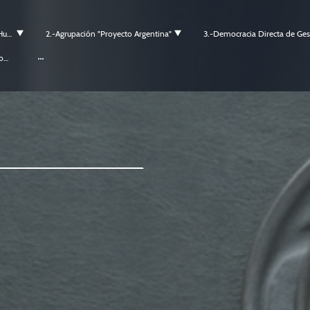
1.-Agrupacion “Teoría Pura del Ser Humano”.
2.-Agrupación "Proyecto Argentina"
6.-Agrupación Volvamos a vivir en los pueblo