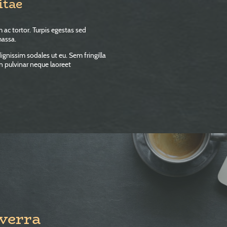
itae
 ac tortor. Turpis egestas sed
massa.
ignissim sodales ut eu. Sem fringilla
on pulvinar neque laoreet
verra