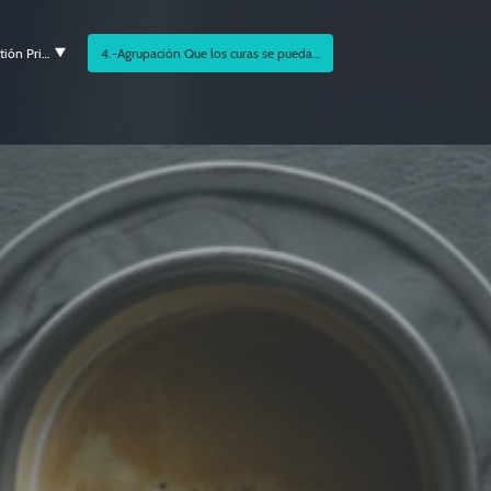
3.-Democracia Directa de Gestión Privatizada
4.-Agrupación Que los curas se puedan casar